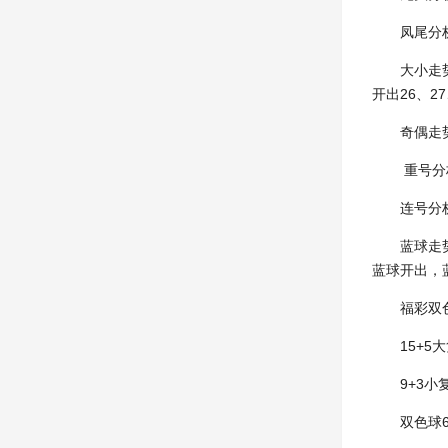
凤尾分析：
大小走势分析
开出26、2
奇偶走势分
重号分析：
连号分析：上
蓝球走势分
蓝球开出，
福彩双色
15+5大复式参考
9+3小复式参考
双色球6+1参