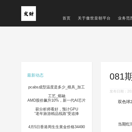
首页
关于傲世皇朝平台
业务范
08
最新动态
pcabs成型温度是多少_模具_加工
发布日期：2024
工艺_熔融
AMD股价飙升10%，新一代AI芯片
双色球202
获分析师看好，预计GPU
“老年旅游精品线路”受追捧
当期红球号码
4月5日香港周生生黄金价格34490